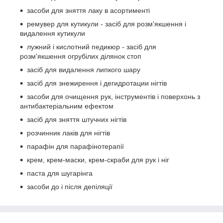
засоби для зняття лаку в асортименті
ремувер для кутикули - засіб для розм'якшення і
видалення кутикули
лужний і кислотний педикюр - засіб для
розм'якшення огрубілих ділянок стоп
засіб для видалення липкого шару
засіб для знежирення і дегидротации нігтів
засоби для очищення рук, інструментів і поверхонь з
антибактеріальним ефектом
засіб для зняття штучних нігтів
розчинник лаків для нігтів
парафін для парафінотерапії
крем, крем-маски, крем-скраби для рук і ніг
паста для шугарінга
засоби до і після депіляції