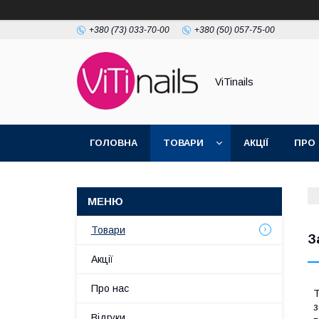
+380 (73) 033-70-00
+380 (50) 057-75-00
ViTinails
ГОЛОВНА
ТОВАРИ
АКЦІЇ
ПРО
Товари
З
Акції
Про нас
Т
з
Відгуки