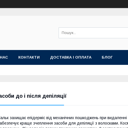
 НАС
КОНТАКТИ
ДОСТАВКА І ОПЛАТА
БЛОГ
асоби до і після депіляції
альк захищає епідерміс від механічних пошкоджень при видаленні
абезпечує краще зчеплення засоби для депіляції з волосками. Ко