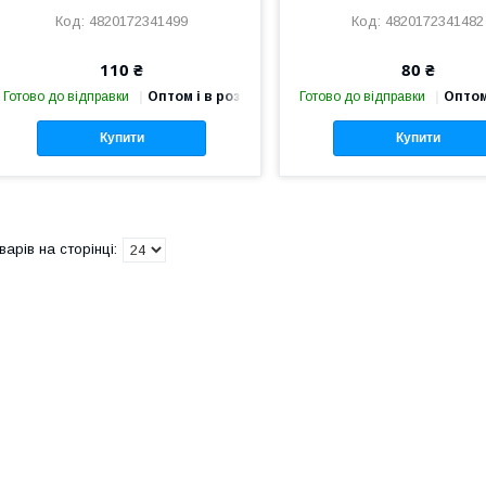
4820172341499
4820172341482
110 ₴
80 ₴
Готово до відправки
Оптом і в роздріб
Готово до відправки
Оптом
Купити
Купити