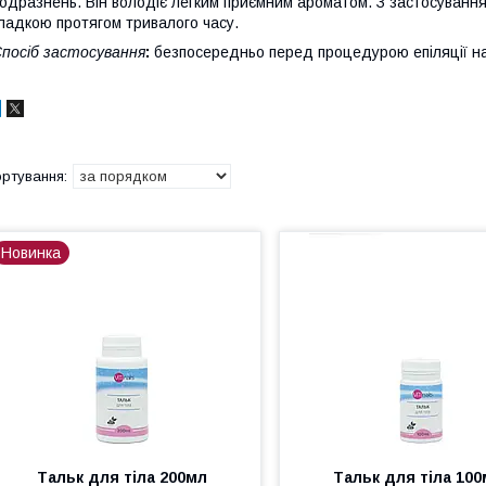
одразнень. Він володіє легким приємним ароматом. З застосуванн
ладкою протягом тривалого часу.
посіб застосування
:
безпосередньо перед процедурою епіляції на
Новинка
Тальк для тіла 200мл
Тальк для тіла 10