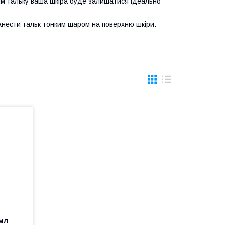
ям тальку ваша шкіра буде залишатися ідеально
нести тальк тонким шаром на поверхню шкіри.
0мл