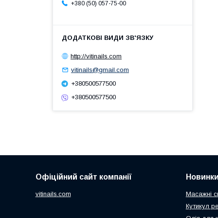
+380 (50) 057-75-00
http://vitinails.com
vitinails@gmail.com
+380500577500
+380500577500
Офіційний сайт компанії
Новинк
vitinails.com
Масажні с
Кутикул р