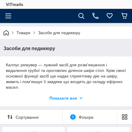
ViTinails
Товари
Засоби для педикюру
Засоби для педикюру
Каллус ремувер ― лужний засіб для розм'якшення і
видалення грубої та ороговілих ділянок шкіри стоп. Крім своєї
основної функції засіб ще надає сприятливу дію на шкіру,
живить і пом'якшує її завдяки що входять до складу ефірних
масел.
Види:
Показати все
апельсин + обліпиха
лаванда + бергамот
Сортування
0
Фільтри
лимон + прополіс
мандарин + ваніль