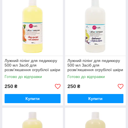
м'ята + ментол
рожеве дерево + мигдаль
чайне дерево + лемонграс
манго, банан
Лужний пілінг для педикюру
Лужний пілінг для педикюру
500 мл Засіб для
500 мл Засіб для
розм'якшення огрубілої шкіри
розм'якшення огрубілої шкіри
стоп (апельсин + обліпиха)
стоп (лаванда + бергамот)
Готово до відправки
Готово до відправки
250
250
₴
₴
Купити
Купити