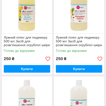
Лужний пілінг для педикюру
Лужний пілінг для педикюру
500 мл Засіб для
500 мл Засіб для
розм'якшення огрубілої шкіри
розм'якшення огрубілої шкіри
стоп (лимон + прополіс),
стоп (мандарин + ваніль)
Готово до відправки
Готово до відправки
Callus Remover
250
250
₴
₴
Купити
Купити