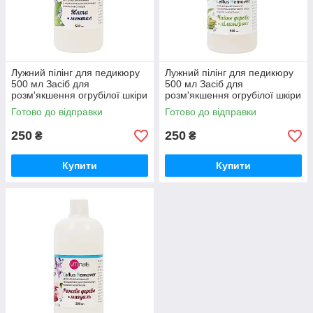
Лужний пілінг для педикюру
Лужний пілінг для педикюру
500 мл Засіб для
500 мл Засіб для
розм'якшення огрубілої шкіри
розм'якшення огрубілої шкіри
стоп (м'ята + ментол), Callus
стоп (чайне дерево +
Готово до відправки
Готово до відправки
Remover
лімонграсс), Callus Remover
250
250
₴
₴
Купити
Купити