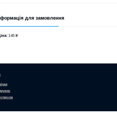
нформація для замовлення
іна:
145 ₴
и
вічки
емувер
кутикули