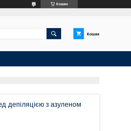
Кошик
Кошик
ед депіляцією з азуленом