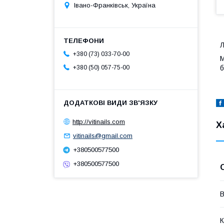
Івано-Франківськ, Україна
Л
+380 (73) 033-70-00
М
б
+380 (50) 057-75-00
http://vitinails.com
Х
vitinails@gmail.com
+380500577500
+380500577500
В
К