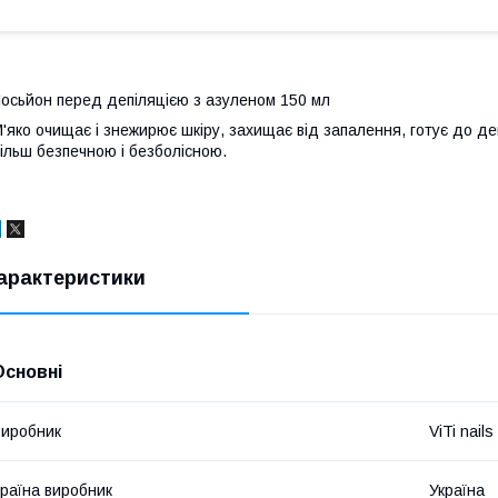
осьйон перед депіляцією з азуленом 150 мл
'яко очищає і знежирює шкіру, захищає від запалення, готує до де
ільш безпечною і безболісною.
арактеристики
Основні
иробник
ViTi nails
раїна виробник
Україна