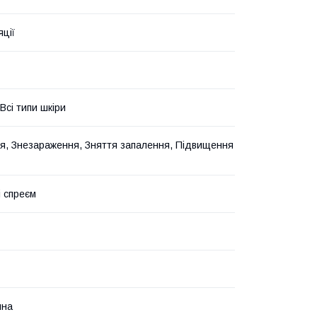
яції
Всі типи шкіри
, Знезараження, Зняття запалення, Підвищення
і спреєм
йна