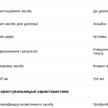
астосування засобу
До депіл
ип засобу для депіляції
Лосьйон
ип шкіри
Чутлива, 
Очищення
ризначення і результат
тонусу
паковка засобу
Флакон з
б`єм
150 мл
Користувальницькі характеристики
ласифікація косметичного засобу
Професі