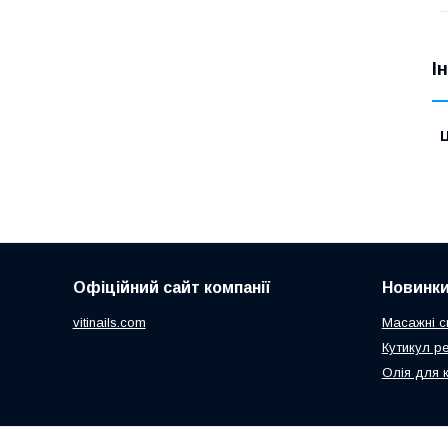
І
Ц
Офіційний сайт компанії
Новинк
vitinails.com
Масажні с
Кутикул р
Олія для 