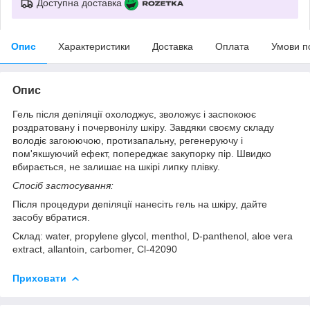
Доступна доставка
Опис
Характеристики
Доставка
Оплата
Умови п
Опис
Гель після депіляції охолоджує, зволожує і заспокоює
роздратовану і почервонілу шкіру. Завдяки своєму складу
володіє загоюючою, протизапальну, регенеруючу і
пом'якшуючий ефект, попереджає закупорку пір. Швидко
вбирається, не залишає на шкірі липку плівку.
Спосіб застосування:
Після процедури депіляції нанесіть гель на шкіру, дайте
засобу вбратися.
Склад: water, propylene glycol, menthol, D-panthenol, aloe vera
extract, allantoin, carbomer, Cl-42090
Приховати