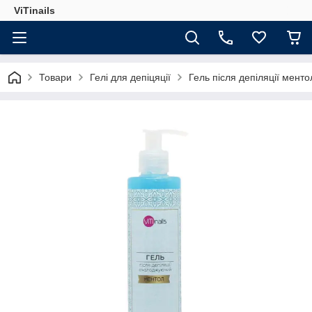
ViTinails
Товари
Гелі для депіцяції
Гель після депіляції мент