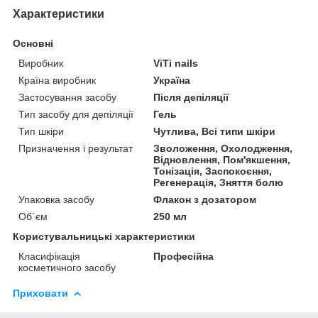
Характеристики
Основні
Виробник
ViTi nails
Країна виробник
Україна
Застосування засобу
Після депіляції
Тип засобу для депіляції
Гель
Тип шкіри
Чутлива, Всі типи шкіри
Призначення і результат
Зволоження, Охолодження,
Відновлення, Пом'якшення,
Тонізація, Заспокоєння,
Регенерація, Зняття болю
Упаковка засобу
Флакон з дозатором
Об`єм
250 мл
Користувальницькі характеристики
Класифікація
Професійна
косметичного засобу
Приховати