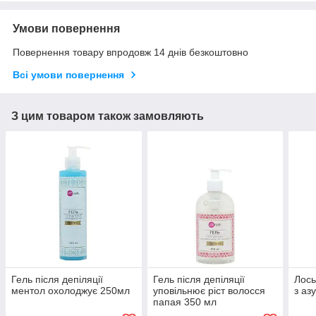
Умови повернення
Повернення товару впродовж 14 днів безкоштовно
Всі умови повернення
З цим товаром також замовляють
Гель після депіляції
Гель після депіляції
Лось
ментол охолоджує 250мл
уповільнює ріст волосся
з аз
папая 350 мл