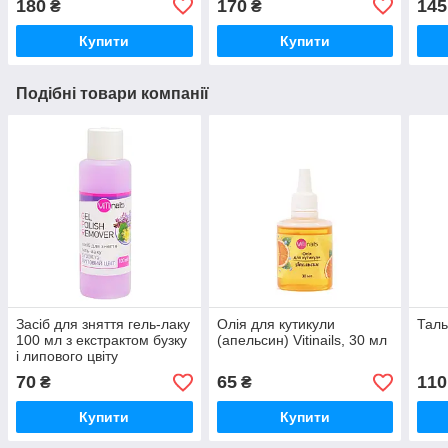
180
170
145
₴
₴
Купити
Купити
Подібні товари компанії
Засіб для зняття гель-лаку
Олія для кутикули
Таль
100 мл з екстрактом бузку
(апельсин) Vitinails, 30 мл
і липового цвіту
70
65
110
₴
₴
Купити
Купити