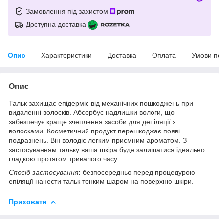
Замовлення під захистом
Доступна доставка
Опис
Характеристики
Доставка
Оплата
Умови п
Опис
Тальк захищає епідерміс від механічних пошкоджень при
видаленні волосків. Абсорбує надлишки вологи, що
забезпечує краще зчеплення засоби для депіляції з
волосками. Косметичний продукт перешкоджає появі
подразнень. Він володіє легким приємним ароматом. З
застосуванням тальку ваша шкіра буде залишатися ідеально
гладкою протягом тривалого часу.
Спосіб застосування
:
безпосередньо перед процедурою
епіляції нанести тальк тонким шаром на поверхню шкіри.
Приховати