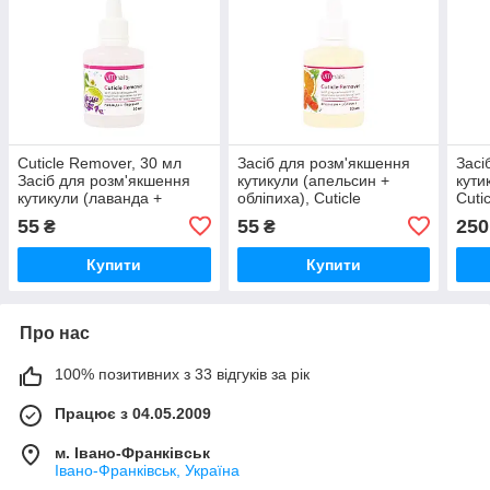
Cuticle Remover, 30 мл
Засіб для розм'якшення
Засі
Засіб для розм'якшення
кутикули (апельсин +
кути
кутикули (лаванда +
обліпиха), Cuticle
Cuti
бергамот)
Remover, 30 мл
55
55
250
₴
₴
Купити
Купити
Про нас
100% позитивних з 33 відгуків за рік
Працює з 04.05.2009
м. Івано-Франківськ
Івано-Франківськ, Україна