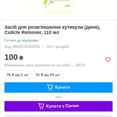
Засіб для розм'якшення кутикули (диня),
Cuticle Remover, 110 мл
Готово до відправки
Код: 4820172341635
Опт і роздріб
100
₴
Мінімальна сума замовлення на сайті — 200 ₴
95 ₴
від 5 шт.
65 ₴
від 80 шт.
Купити
або
Купити з