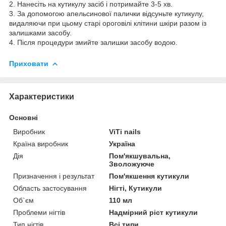
2. Нанесіть на кутикулу засіб і потримайте 3-5 хв.
3. За допомогою апельсинової палички відсуньте кутикулу,
видаляючи при цьому старі ороговілі клітини шкіри разом із
залишками засобу.
4. Після процедури змийте залишки засобу водою.
Приховати
Характеристики
Основні
Виробник
ViTi nails
Країна виробник
Україна
Дія
Пом'якшувальна,
Зволожуюче
Призначення і результат
Пом'якшення кутикули
Область застосування
Нігті, Кутикули
Об`єм
110 мл
Проблеми нігтів
Надмірний ріст кутикули
Тип нігтів
Всі типи