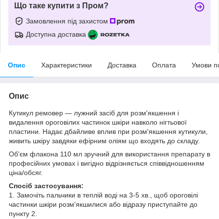
Що таке купити з Пром?
Замовлення під захистом
Доступна доставка
Опис
Характеристики
Доставка
Оплата
Умови п
Опис
Кутикул ремовер ― лужний засіб для розм'якшення і
видалення ороговілих частинок шкіри навколо нігтьової
пластини. Надає дбайливе вплив при розм'якшення кутикули,
живить шкіру завдяки ефірним оліям що входять до складу.
Об'єм флакона 110 мл зручний для використання препарату в
професійних умовах і вигідно відрізняється співвідношенням
ціна/обсяг.
Спосіб застосування:
1. Замочіть пальчики в теплій воді на 3-5 хв., щоб ороговілі
частинки шкіри розм'якшилися або відразу приступайте до
пункту 2.