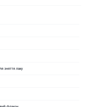
ля зняття лаку
вий флакон