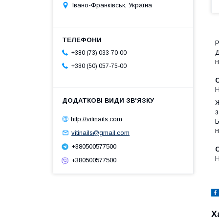
Івано-Франківськ, Україна
Р
Д
+380 (73) 033-70-00
н
+380 (50) 057-75-00
С
Н
Ж
з
http://vitinails.com
Б
н
vitinails@gmail.com
+380500577500
Н
+380500577500
Х