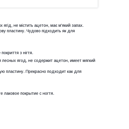
ягід, не містить ацетон, має м'який запах.
ьову пластину. Чудово підходить як д
ля
 покриття з нігтя.
 лесных ягод, не содержит ацетон, имеет мягкий
ую пластину. Прекрасно подходит как д
ля
 лаковое покрытие с ногтя.