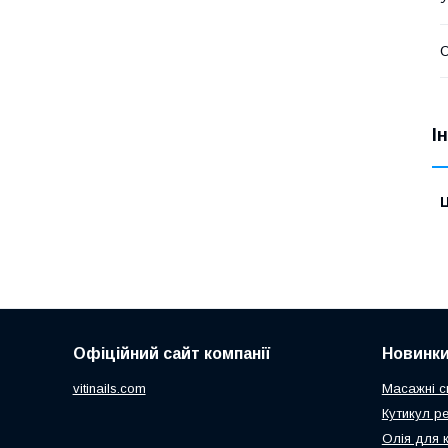
О
І
Ц
Офіційний сайт компанії
Новинк
vitinails.com
Масажні с
Кутикул р
Олія для 