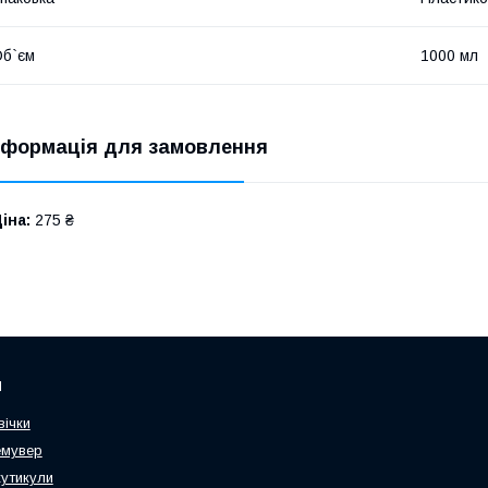
б`єм
1000 мл
нформація для замовлення
іна:
275 ₴
и
вічки
емувер
кутикули