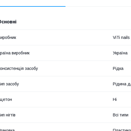
Основні
иробник
ViTi nails
раїна виробник
Україна
онсистенція засобу
Рідка
ип засобу
Рідина д
Ацетон
Ні
ип нігтів
Всі типи
паковка
Пластико