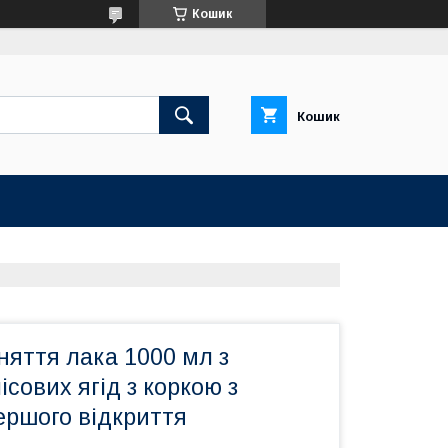
Кошик
Кошик
няття лака 1000 мл з
ісових ягід з коркою з
ершого відкриття