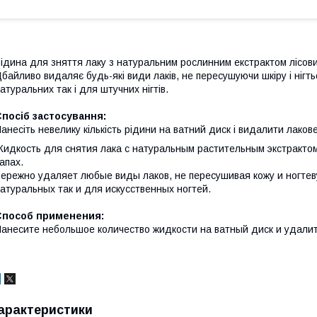
ідина для зняття лаку з натуральним рослинним екстрактом лісових 
байливо видаляє будь-які види лаків, не пересушуючи шкіру і нігт
атуральних так і для штучних нігтів.
посіб застосування:
анесіть невелику кількість рідини на ватний диск і видалити лакове
идкость для снятия лака с натуральным растительным экстрактом
апах.
ережно удаляет любые виды лаков, не пересушивая кожу и ногтев
атуральных так и для искусственных ногтей.
Способ применения:
анесите небольшое количество жидкости на ватный диск и удалите
арактеристики