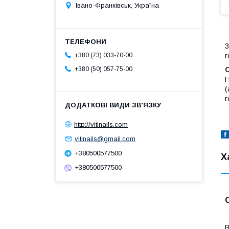
Івано-Франківськ, Україна
З
г
+380 (73) 033-70-00
С
+380 (50) 057-75-00
Н
(
г
http://vitinails.com
vitinails@gmail.com
+380500577500
Х
+380500577500
В