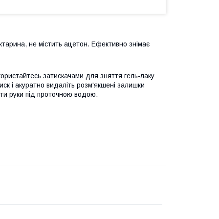
ктарина, не містить ацетон. Ефективно знімає
 скористайтесь затискачами для зняття гель-лаку
диск і акуратно видаліть розм'якшені залишки
ити руки під проточною водою.