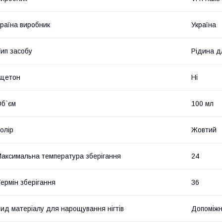
раїна виробник
Україна
ип засобу
Рідина д
Ацетон
Ні
б`єм
100 мл
олір
Жовтий
аксимальна температура зберігання
24
ермін зберігання
36
ид матеріалу для нарощування нігтів
Допоміжн