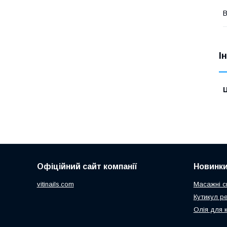
В
І
Ц
Офіційний сайт компанії
Новинк
vitinails.com
Масажні с
Кутикул р
Олія для 