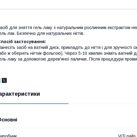
асіб для зняття гель-лаку з натуральним рослинним екстрактом не
ель-лак. Безпечно для натуральних нігтів.
посіб застосування:
анесіть засіб на ватний диск, прикладіть до нігтя і для зручності
або ж оберніть нігтик фольгою). Через 5-10 хвилин зніміть ватний 
ель-лаку за допомогою дерев'яної палички. Після процедури пром
арактеристики
Основні
иробник
ViTi nails