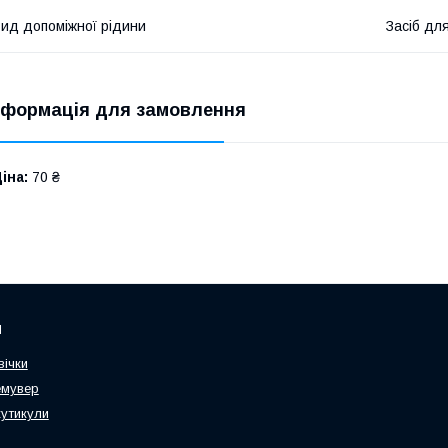
ид допоміжної рідини
Засіб дл
нформація для замовлення
іна:
70 ₴
и
вічки
емувер
кутикули