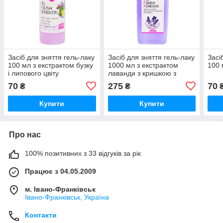
Засіб для зняття гель-лаку
Засіб для зняття гель-лаку
Засі
100 мл з екстрактом бузку
1000 мл з екстрактом
100 
і липового цвіту
лаванди з кришкою з
контролем розкриття
70
275
70
₴
₴
Купити
Купити
Про нас
100% позитивних з 33 відгуків за рік
Працює з 04.05.2009
м. Івано-Франківськ
Івано-Франківськ, Україна
Контакти