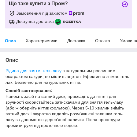
Що таке купити з Пром?
Замовлення під захистом
Доступна доставка
Опис
Характеристики
Доставка
Оплата
Умови п
Опис
Рідина для зняття гель лаку
з натуральним рослинним
екстрактом сакури, не містить ацетон. Ефективно знімає гель-
лак. Безпечно для натуральних нігтів.
Спосіб застосування:
Нанесіть засіб на ватний диск, прикладіть до нігтя і для
зручності скористайтесь затискачами для зняття гель-лаку
(або ж оберніть нігтик фольгою). Через 5-10 хвилин зніміть
ватний диск і акуратно видаліть розм'якшені залишки гель-
лаку за допомогою дерев'яної палички. Після процедури
промити руки під проточною водою.