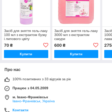
Засіб для зняття гель-лаку
Засіб для зняття гель-лаку
Засі
100 мл з екстрактом бузку
3000 мл з екстрактом
1000
і липового цвіту
сакури
лава
конт
70
600
275
₴
₴
Купити
Купити
Про нас
100% позитивних з 33 відгуків за рік
Працює з 04.05.2009
м. Івано-Франківськ
Івано-Франківськ, Україна
Контакти