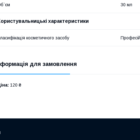
б`єм
30 мл
Користувальницькі характеристики
ласифікація косметичного засобу
Професі
нформація для замовлення
іна:
120 ₴
и