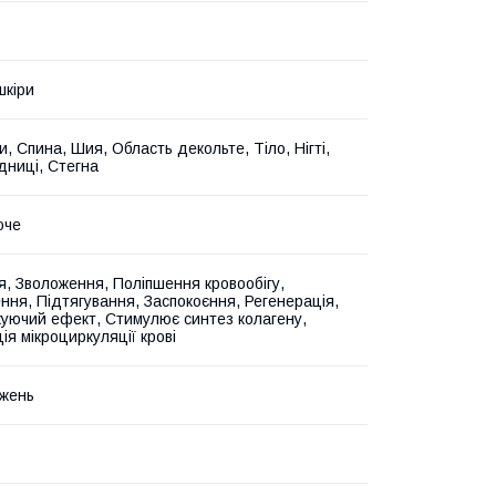
шкіри
и, Спина, Шия, Область декольте, Тіло, Нігті,
дниці, Стегна
юче
, Зволоження, Поліпшення кровообігу,
ння, Підтягування, Заспокоєння, Регенерація,
уючий ефект, Стимулює синтез колагену,
ія мікроциркуляції крові
жень