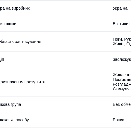
раїна виробник
Україна
ип шкіри
Всі типи 
Ноги, Рук
бласть застосування
Живіт, Сі
ія
Зволожу
Живлення
Пом'якше
ризначення і результат
Розгладж
Стимуляц
ікова група
Без обме
паковка засобу
Банка