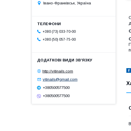
Івано-Франківськ, Україна
С
д
+380 (73) 033-70-00
С
+380 (50) 057-75-00
П
п
http://vitinails.com
vitinails@gmail.com
Х
+380500577500
+380500577500
В