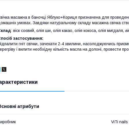
вічка масажна в баночці Яблуко+Кориця призначена для проведенн
омашніх умовах. Завдяки натуральному складу масажна свічка ст
Склад
: віск соєвий, олія ши, олія какао, олія кокоса, олія мигдаля
, 
посіб застосування:
ідпалити гніт свічки, зачекати 2-4 хвилини, насолоджуючись приєм
ерегріву і вилити необхідну кількість масла на долоні, провести п
арактеристики
Основні атрибути
иробник
ViTi nails