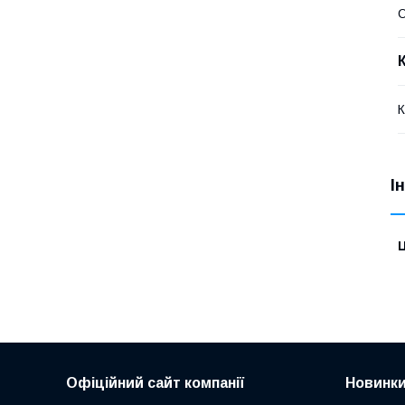
О
К
І
Ц
Офіційний сайт компанії
Новинк