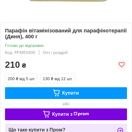
Парафін вітамінізований для парафінотерапії
(Диня), 400 г
Готово до відправки
Код: PFME0400
Опт і роздріб
210
₴
200 ₴
від 5 шт.
130 ₴
від 12 шт.
Купити
або
Купити з
Що таке купити з Пром?