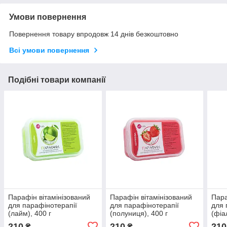
Умови повернення
Повернення товару впродовж 14 днів безкоштовно
Всі умови повернення
Подібні товари компанії
Парафін вітамінізований
Парафін вітамінізований
Пара
для парафінотерапії
для парафінотерапії
для 
(лайм), 400 г
(полуниця), 400 г
(фіа
210
210
210
₴
₴