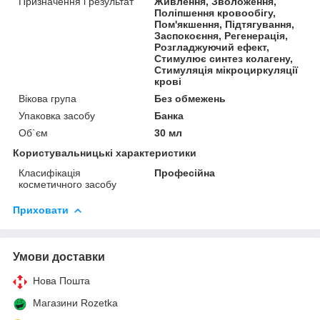
Призначення і результат
Живлення, Зволоження,
Поліпшення кровообігу,
Пом'якшення, Підтягування,
Заспокоєння, Регенерація,
Розгладжуючий ефект,
Стимулює синтез колагену,
Стимуляція мікроциркуляції
крові
Вікова група
Без обмежень
Упаковка засобу
Банка
Об`єм
30 мл
Користувальницькі характеристики
Класифікація
Професійна
косметичного засобу
Приховати
Умови доставки
Нова Пошта
Магазини Rozetka