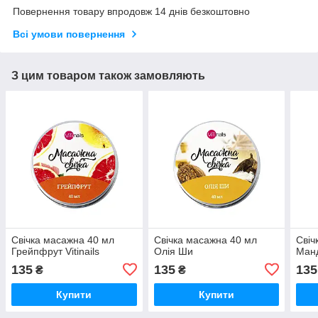
Повернення товару впродовж 14 днів безкоштовно
Всі умови повернення
З цим товаром також замовляють
Свічка масажна 40 мл
Свічка масажна 40 мл
Свіч
Грейпфрут Vitinails
Олія Ши
Ман
135
135
135
₴
₴
Купити
Купити