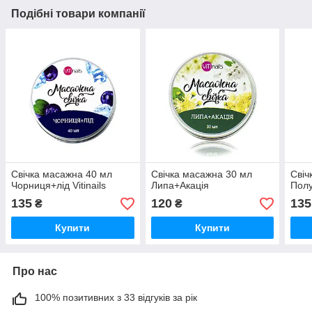
Подібні товари компанії
Свічка масажна 40 мл
Свічка масажна 30 мл
Свіч
Чорниця+лід Vitinails
Липа+Акація
Полу
135
120
135
₴
₴
Купити
Купити
Про нас
100% позитивних з 33 відгуків за рік