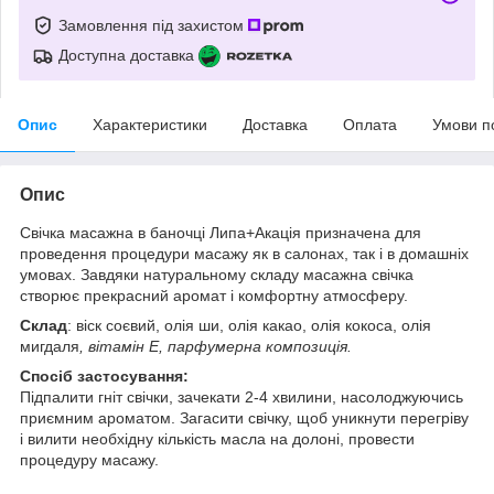
Замовлення під захистом
Доступна доставка
Опис
Характеристики
Доставка
Оплата
Умови п
Опис
Свічка масажна в баночці Липа+Акація призначена для
проведення процедури масажу як в салонах, так і в домашніх
умовах. Завдяки натуральному складу масажна свічка
створює прекрасний аромат і комфортну атмосферу.
Склад
: віск соєвий, олія ши, олія какао, олія кокоса, олія
мигдаля
, вітамін Е, парфумерна композиція.
Спосіб застосування:
Підпалити гніт свічки, зачекати 2-4 хвилини, насолоджуючись
приємним ароматом. Загасити свічку, щоб уникнути перегріву
і вилити необхідну кількість масла на долоні, провести
процедуру масажу.