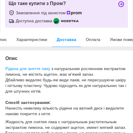
Що таке купити з Пром?
Замовлення під захистом
Доступна доставка
пис
Характеристики
Доставка
Оплата
Умови пове
Опис
Рідина для зняття лаку
з натуральним рослинним екстрактом
лимона, не містить ацетон, має м'який запах.
Дбайливо видаляє будь-які види лаків, не пересушуючи шкіру
і нігтьову пластину. Чудово підходить як д
ля натуральних так і
для штучних нігтів.
Спосіб застосування:
Нанесіть невелику кількість рідини на ватний диск і видалити
лакове покриття з нігтя.
Жидкость для снятия лака с натуральным растительным
экстрактом лимона, не содержит ацетон, имеет мягкий запах.
Бережно удаляет любые виды лаков, не пересушивая кожу и