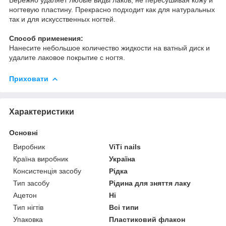
ногтевую пластину. Прекрасно подходит как д
ля натуральных
так и для искусственных ногтей.
Способ применения:
Нанесите небольшое количество жидкости на ватный диск и
удалите лаковое покрытие с ногтя.
Приховати
Характеристики
Основні
Виробник
ViTi nails
Країна виробник
Україна
Консистенція засобу
Рідка
Тип засобу
Рідина для зняття лаку
Ацетон
Ні
Тип нігтів
Всі типи
Упаковка
Пластиковий флакон