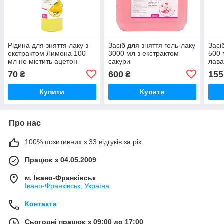
Рідина для зняття лаку з
Засіб для зняття гель-лаку
Засі
екстрактом Лимона 100
3000 мл з екстрактом
500 
мл не містить ацетон
сакури
лав
70
600
155
₴
₴
Купити
Купити
Про нас
100% позитивних з 33 відгуків за рік
Працює з 04.05.2009
м. Івано-Франківськ
Івано-Франківськ, Україна
Контакти
Сьогодні працює з 09:00 до 17:00