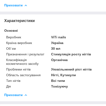
Приховати
Характеристики
Основні
Виробник
ViTi nails
Країна виробник
Україна
Об`єм
30 мл
Призначення і результат
Стимуляція росту нігтів
Класифікація
Органічна
косметичного засобу
Проблеми нігтів
Уповільнений ріст нігтів
Область застосування
Нігті, Кутикули
Тип нігтів
Всі типи
Дія
Тонізуючу
Приховати