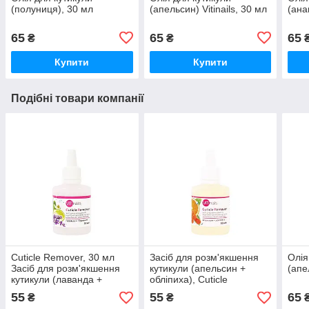
(полуниця), 30 мл
(апельсин) Vitinails, 30 мл
(ана
65
65
65
₴
₴
Купити
Купити
Подібні товари компанії
Cuticle Remover, 30 мл
Засіб для розм'якшення
Олія
Засіб для розм'якшення
кутикули (апельсин +
(апе
кутикули (лаванда +
обліпиха), Cuticle
бергамот)
Remover, 30 мл
55
55
65
₴
₴