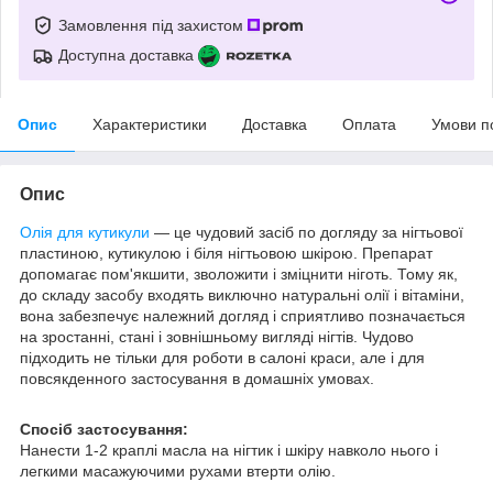
Замовлення під захистом
Доступна доставка
Опис
Характеристики
Доставка
Оплата
Умови п
Опис
Олія для кутикули
― це чудовий засіб по догляду за нігтьової
пластиною, кутикулою і біля нігтьовою шкірою. Препарат
допомагає пом'якшити, зволожити і зміцнити ніготь. Тому як,
до складу засобу входять виключно натуральні олії і вітаміни,
вона забезпечує належний догляд і сприятливо позначається
на зростанні, стані і зовнішньому вигляді нігтів. Чудово
підходить не тільки для роботи в салоні краси, але і для
повсякденного застосування в домашніх умовах.
Спосіб застосування:
Нанести 1-2 краплі масла на нігтик і шкіру навколо нього і
легкими масажуючими рухами втерти олію.