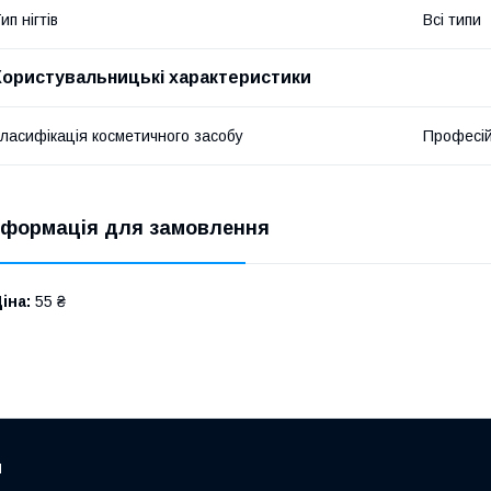
ип нігтів
Всі типи
Користувальницькі характеристики
ласифікація косметичного засобу
Професі
нформація для замовлення
іна:
55 ₴
и