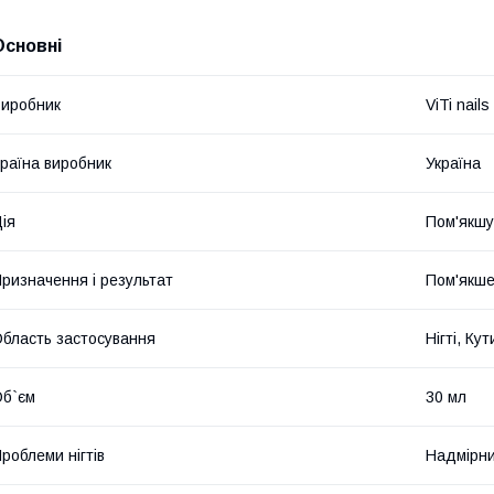
Основні
иробник
ViTi nails
раїна виробник
Україна
ія
Пом'якшу
ризначення і результат
Пом'якше
бласть застосування
Нігті, Ку
б`єм
30 мл
роблеми нігтів
Надмірни