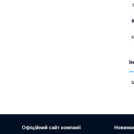
Т
К
І
Ц
Офіційний сайт компанії
Новинк