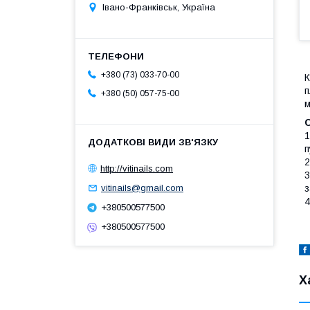
Івано-Франківськ, Україна
+380 (73) 033-70-00
К
п
+380 (50) 057-75-00
м
С
1
п
2
http://vitinails.com
3
з
vitinails@gmail.com
4
+380500577500
+380500577500
Х