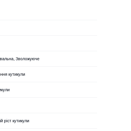
вальна, Зволожуюче
ння кутикули
тикули
й ріст кутикули