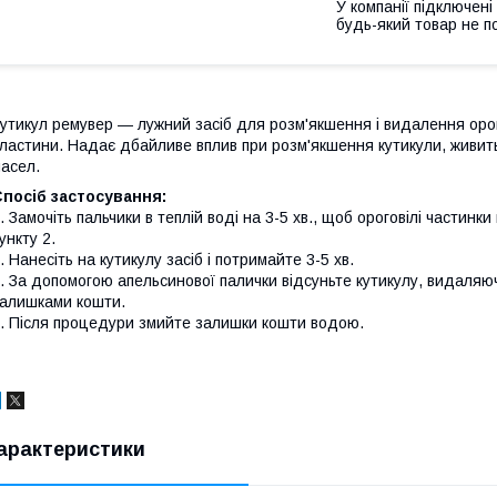
У компанії підключені
будь-який товар не п
утикул ремувер ― лужний засіб для розм'якшення і видалення орого
ластини. Надає дбайливе вплив при розм'якшення кутикули, живит
асел.
посіб застосування:
. Замочіть пальчики в теплій воді на 3-5 хв., щоб ороговілі частин
ункту 2.
. Нанесіть на кутикулу засіб і потримайте 3-5 хв.
. За допомогою апельсинової палички відсуньте кутикулу, видаляючи
алишками кошти.
. Після процедури змийте залишки кошти водою.
арактеристики