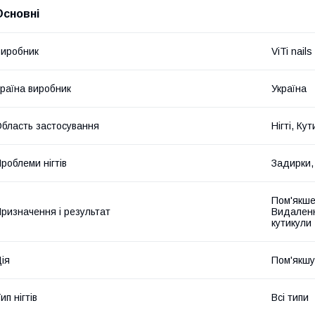
Основні
иробник
ViTi nails
раїна виробник
Україна
бласть застосування
Нігті, Ку
роблеми нігтів
Задирки,
Пом'якше
ризначення і результат
Видаленн
кутикули
ія
Пом'якшу
ип нігтів
Всі типи