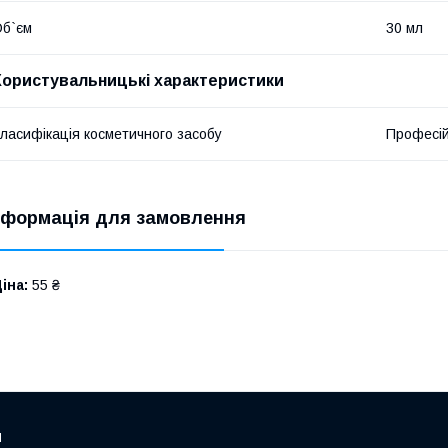
б`єм
30 мл
Користувальницькі характеристики
ласифікація косметичного засобу
Професі
нформація для замовлення
іна:
55 ₴
и