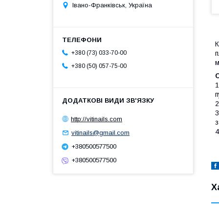
Івано-Франківськ, Україна
К
п
+380 (73) 033-70-00
м
+380 (50) 057-75-00
С
1
п
2
3
http://vitinails.com
з
4
vitinails@gmail.com
+380500577500
+380500577500
Х