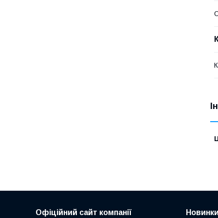
О
К
І
Ц
Офіційний сайт компанії
Новинк