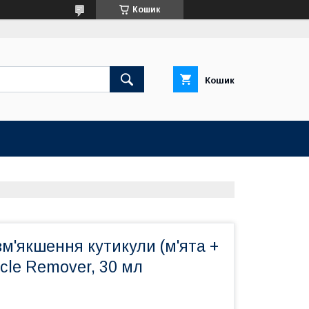
Кошик
Кошик
зм'якшення кутикули (м'ята +
icle Remover, 30 мл