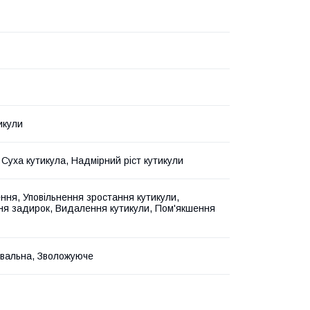
тикули
 Суха кутикула, Надмірний ріст кутикули
ння, Уповільнення зростання кутикули,
я задирок, Видалення кутикули, Пом'якшення
вальна, Зволожуюче