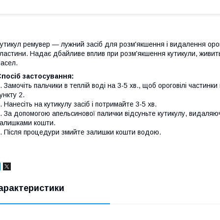
утикул ремувер ― лужний засіб для розм'якшення і видалення орого
ластини. Надає дбайливе вплив при розм'якшення кутикули, живит
асел.
посіб застосування:
. Замочіть пальчики в теплій воді на 3-5 хв., щоб ороговілі частин
ункту 2.
. Нанесіть на кутикулу засіб і потримайте 3-5 хв.
. За допомогою апельсинової палички відсуньте кутикулу, видаляючи
алишками кошти.
. Після процедури змийте залишки кошти водою.
арактеристики