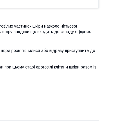
вілих частинок шкіри навколо нігтьової
ь шкіру завдяки що входять до складу ефірних
ки шкіри розм'якшилися або відразу приступайте до
 при цьому старі ороговілі клітини шкіри разом із