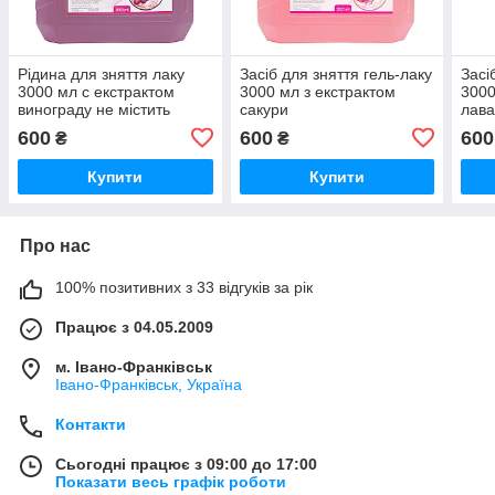
Рідина для зняття лаку
Засіб для зняття гель-лаку
Засі
3000 мл с екстрактом
3000 мл з екстрактом
3000
винограду не містить
сакури
лав
ацетон
600
600
600
₴
₴
Купити
Купити
Про нас
100% позитивних з 33 відгуків за рік
Працює з 04.05.2009
м. Івано-Франківськ
Івано-Франківськ, Україна
Контакти
Сьогодні працює з 09:00 до 17:00
Показати весь графік роботи