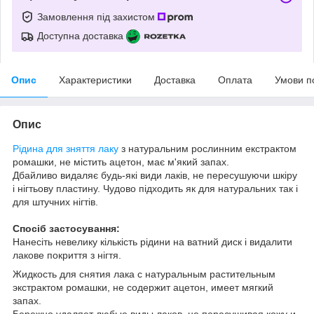
Замовлення під захистом
Доступна доставка
Опис
Характеристики
Доставка
Оплата
Умови п
Опис
Рідина для зняття лаку
з натуральним рослинним екстрактом
ромашки, не містить ацетон, має м'який запах.
Дбайливо видаляє будь-які види лаків, не пересушуючи шкіру
і нігтьову пластину. Чудово підходить як д
ля натуральних так і
для штучних нігтів.
Спосіб застосування:
Нанесіть невелику кількість рідини на ватний диск і видалити
лакове покриття з нігтя.
Жидкость для снятия лака с натуральным растительным
экстрактом ромашки, не содержит ацетон, имеет мягкий
запах.
Бережно удаляет любые виды лаков, не пересушивая кожу и