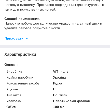
ногтевую пластину. Прекрасно подходит как д
ля натуральных
так и для искусственных ногтей.
Способ применения:
Нанесите небольшое количество жидкости на ватный диск и
удалите лаковое покрытие с ногтя.
Приховати
Характеристики
Основні
Виробник
ViTi nails
Країна виробник
Україна
Консистенція засобу
Рідка
Ацетон
Ні
Тип нігтів
Всі типи
Упаковка
Пластиковий флакон
Об`єм
100 мл