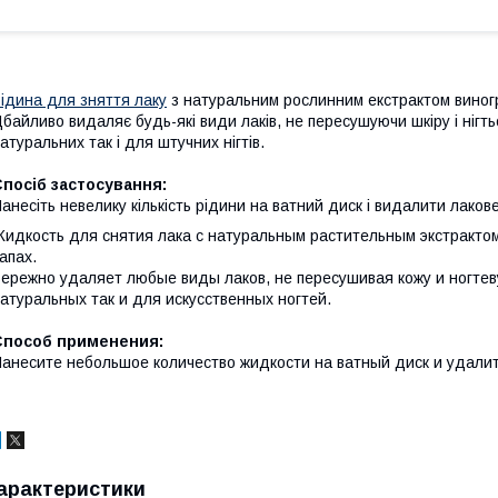
ідина для зняття лаку
з натуральним рослинним екстрактом виногра
байливо видаляє будь-які види лаків, не пересушуючи шкіру і нігт
атуральних так і для штучних нігтів.
посіб застосування:
анесіть невелику кількість рідини на ватний диск і видалити лакове
идкость для снятия лака с натуральным растительным экстрактом
апах.
ережно удаляет любые виды лаков, не пересушивая кожу и ногтев
атуральных так и для искусственных ногтей.
Способ применения:
анесите небольшое количество жидкости на ватный диск и удалите
арактеристики