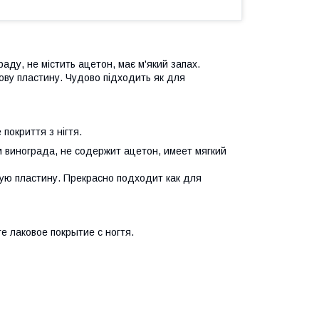
ду, не містить ацетон, має м'який запах.
ьову пластину. Чудово підходить як д
ля
 покриття з нігтя.
 винограда, не содержит ацетон, имеет мягкий
ую пластину. Прекрасно подходит как д
ля
 лаковое покрытие с ногтя.