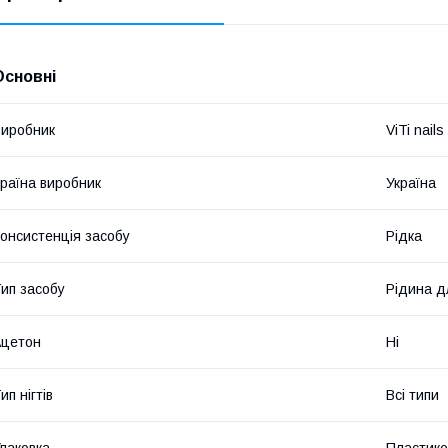
Основні
иробник
ViTi nails
раїна виробник
Україна
онсистенція засобу
Рідка
ип засобу
Рідина д
Ацетон
Ні
ип нігтів
Всі типи
паковка
Пластико