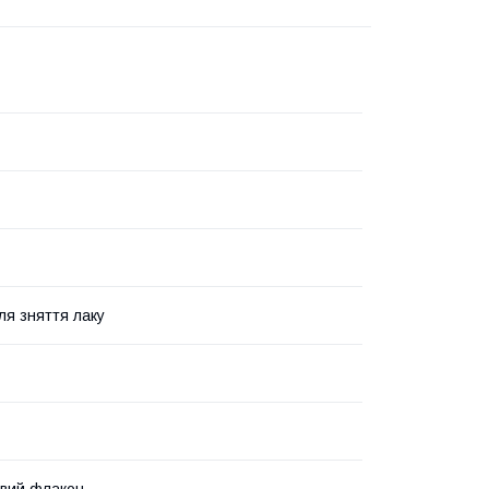
ля зняття лаку
вий флакон