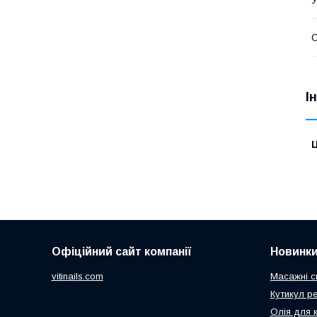
О
І
Ц
Офіційний сайт компанії
Новинк
vitinails.com
Масажні с
Кутикул р
Олія для 