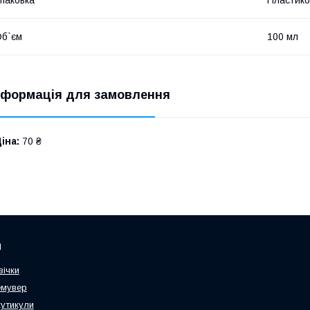
б`єм
100 мл
нформація для замовлення
іна:
70 ₴
и
вічки
емувер
кутикули