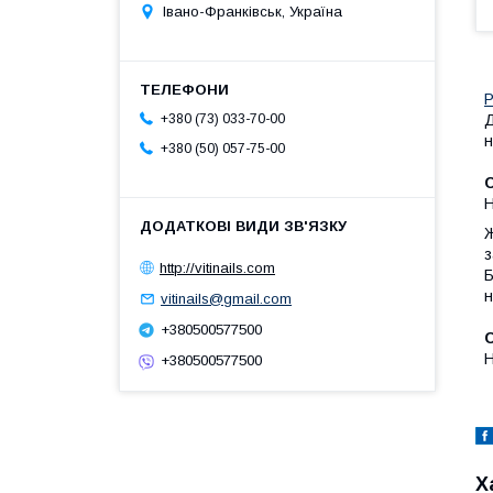
Івано-Франківськ, Україна
Р
Д
+380 (73) 033-70-00
н
+380 (50) 057-75-00
С
Н
Ж
з
http://vitinails.com
Б
н
vitinails@gmail.com
+380500577500
Н
+380500577500
Х