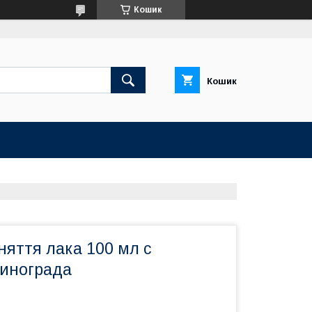
Кошик
Кошик
няття лака 100 мл с
винограда