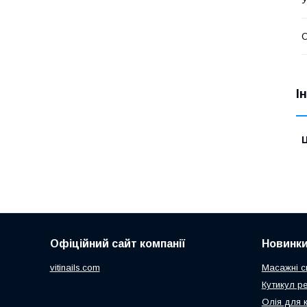
О
І
Ц
Офіційний сайт компанії
Новинк
vitinails.com
Масажні с
Кутикул р
Олія для 