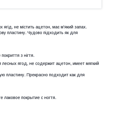
ягід, не містить ацетон, має м'який запах.
ьову пластину. Чудово підходить як д
ля
 покриття з нігтя.
 лесных ягод, не содержит ацетон, имеет мягкий
ую пластину. Прекрасно подходит как д
ля
 лаковое покрытие с ногтя.