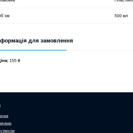
б`єм
500 мл
нформація для замовлення
іна:
155 ₴
и
вічки
емувер
кутикули