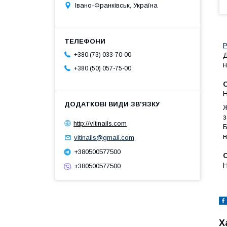
Івано-Франківськ, Україна
Р
Д
+380 (73) 033-70-00
н
+380 (50) 057-75-00
С
Н
Ж
з
http://vitinails.com
Б
н
vitinails@gmail.com
+380500577500
Н
+380500577500
Х