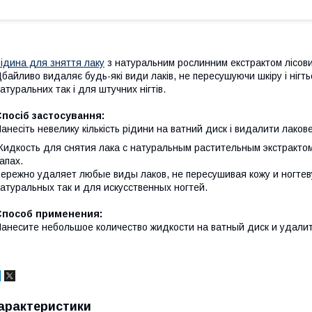
ідина для зняття лаку
з натуральним рослинним екстрактом лісових 
байливо видаляє будь-які види лаків, не пересушуючи шкіру і нігт
атуральних так і для штучних нігтів.
посіб застосування:
анесіть невелику кількість рідини на ватний диск і видалити лакове
идкость для снятия лака с натуральным растительным экстрактом
апах.
ережно удаляет любые виды лаков, не пересушивая кожу и ногтев
атуральных так и для искусственных ногтей.
Способ применения:
анесите небольшое количество жидкости на ватный диск и удалите
арактеристики