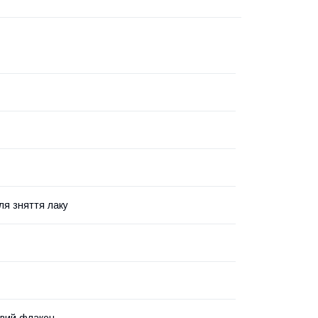
ля зняття лаку
вий флакон