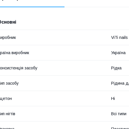
Основні
иробник
ViTi nails
раїна виробник
Україна
онсистенція засобу
Рідка
ип засобу
Рідина д
Ацетон
Ні
ип нігтів
Всі типи
паковка
Пластико