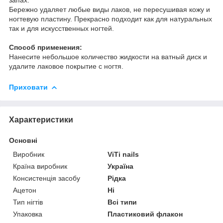
Бережно удаляет любые виды лаков, не пересушивая кожу и
ногтевую пластину. Прекрасно подходит как д
ля натуральных
так и для искусственных ногтей.
Способ применения:
Нанесите небольшое количество жидкости на ватный диск и
удалите лаковое покрытие с ногтя.
Приховати
Характеристики
Основні
Виробник
ViTi nails
Країна виробник
Україна
Консистенція засобу
Рідка
Ацетон
Ні
Тип нігтів
Всі типи
Упаковка
Пластиковий флакон