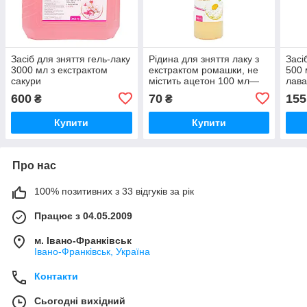
Засіб для зняття гель-лаку
Рідина для зняття лаку з
Засі
3000 мл з екстрактом
екстрактом ромашки, не
500 
сакури
містить ацетон 100 мл—
лав
"ViTinails"
600
70
155
₴
₴
Купити
Купити
Про нас
100% позитивних з 33 відгуків за рік
Працює з 04.05.2009
м. Івано-Франківськ
Івано-Франківськ, Україна
Контакти
Сьогодні вихідний