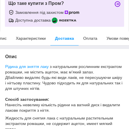
Що таке купити з Пром?
Замовлення під захистом
Доступна доставка
пис
Характеристики
Доставка
Оплата
Умови пове
Опис
Рідина для зняття лаку
з натуральним рослинним екстрактом
ромашки, не містить ацетон, має м'який запах.
Дбайливо видаляє будь-які види лаків, не пересушуючи шкіру
і нігтьову пластину. Чудово підходить як д
ля натуральних так і
для штучних нігтів.
Спосіб застосування:
Нанесіть невелику кількість рідини на ватний диск і видалити
лакове покриття з нігтя.
Жидкость для снятия лака с натуральным растительным
экстрактом ромашки, не содержит ацетон, имеет мягкий
запах.