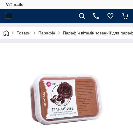
ViTinails
Товари
Парафін
Парафін вітамінізований для парафі